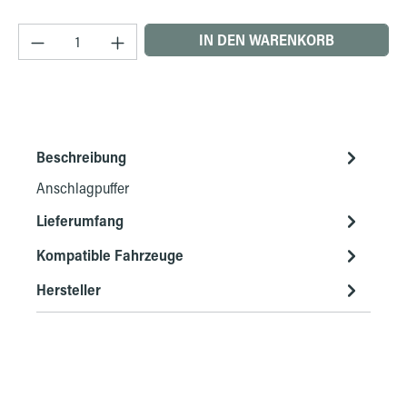
Produkt Anzahl: Gib den gewünschten Wert ein 
IN DEN WARENKORB
Beschreibung
Anschlagpuffer
Lieferumfang
Kompatible Fahrzeuge
Hersteller