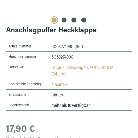
Anschlagpuffer Heckklappe
Artikelnummer:
6Q6827499C (Set)
Herstellernummer
6Q6827499C
Hersteller
Original Volkswagen, AUDI, SKODA
Zubehör
Kompatible Fahrzeuge
ansehen
Einbauseite
hinten
Lagerbestand
mehr als 10 verfügbar
Regulärer Preis:
17,90 €