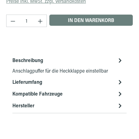
Preise inkl. MwSt. zzgl. Versandkosten
Produkt Anzahl: Gib den gewünschten Wert ein 
IN DEN WARENKORB
Beschreibung
Anschlagpuffer für die Heckklappe einstellbar
Lieferumfang
Kompatible Fahrzeuge
Hersteller