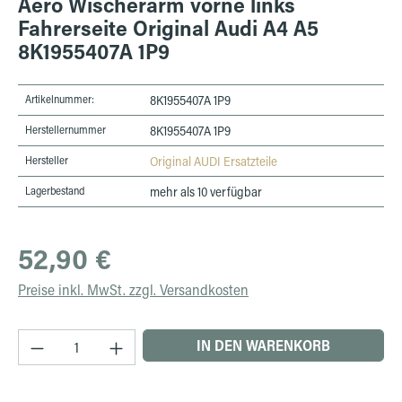
Aero Wischerarm vorne links
Fahrerseite Original Audi A4 A5
8K1955407A 1P9
Artikelnummer:
8K1955407A 1P9
Herstellernummer
8K1955407A 1P9
Hersteller
Original AUDI Ersatzteile
Lagerbestand
mehr als 10 verfügbar
Regulärer Preis:
52,90 €
Preise inkl. MwSt. zzgl. Versandkosten
Produkt Anzahl: Gib den gewünschten Wert ein 
IN DEN WARENKORB