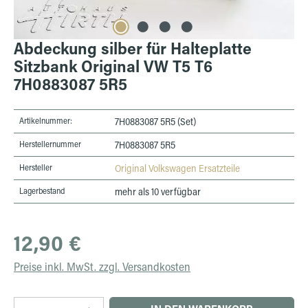
Abdeckung silber für Halteplatte
Sitzbank Original VW T5 T6
7H0883087 5R5
Artikelnummer:
7H0883087 5R5 (Set)
Herstellernummer
7H0883087 5R5
Hersteller
Original Volkswagen Ersatzteile
Lagerbestand
mehr als 10 verfügbar
Regulärer Preis:
12,90 €
Preise inkl. MwSt. zzgl. Versandkosten
Produkt Anzahl: Gib den gewünschten Wert ein 