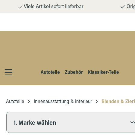
Viele Artikel sofort lieferbar
Orig
m Hauptinhalt springen
Zur Suche springen
Zur Hauptnavigation springen
Autoteile
Zubehör
Klassiker-Teile
Autoteile
Innenausstattung & Interieur
Blenden & Zierl