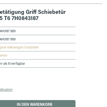
tätigung Griff Schiebetür
T5 T6 7H0843187
843187 9B9
843187 9B9
ginal Volkswagen Ersatzteile
sehen
r als 10 verfügbar
ndkosten
 den gewünschten Wert ein oder benutze die 
IN DEN WARENKORB