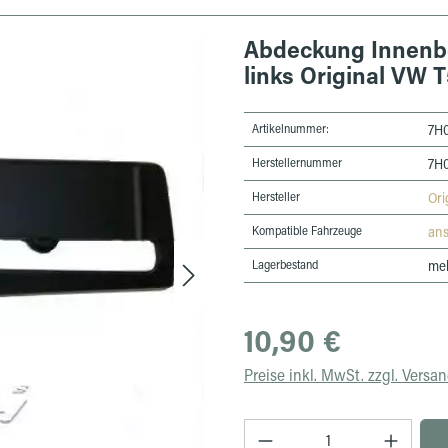
Abdeckung Innenbe
links Original VW 
Artikelnummer:
7H0
Herstellernummer
7H0
Hersteller
Ori
Kompatible Fahrzeuge
an
Lagerbestand
meh
Regulärer Preis:
10,90 €
Preise inkl. MwSt. zzgl. Versa
Produkt Anzahl: Gib