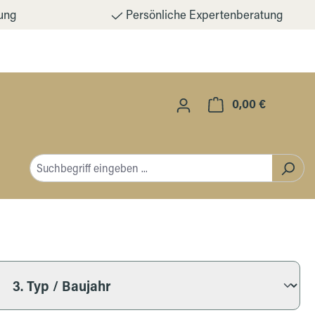
ung
Persönliche Expertenberatung
0,00 €
Warenkorb