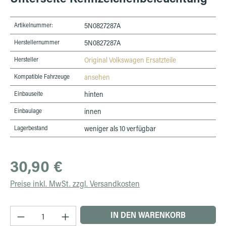
Artikelnummer:
5N0827287A
Herstellernummer
5N0827287A
Hersteller
Original Volkswagen Ersatzteile
Kompatible Fahrzeuge
ansehen
Einbauseite
hinten
Einbaulage
innen
Lagerbestand
weniger als 10 verfügbar
Regulärer Preis:
30,90 €
Preise inkl. MwSt. zzgl. Versandkosten
Produkt Anzahl: Gib den gewünschten Wert ein 
IN DEN WARENKORB