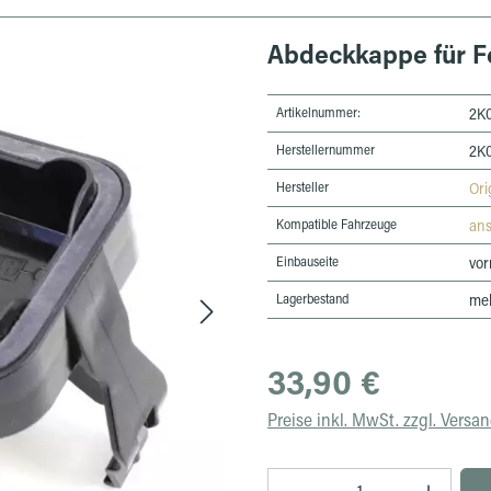
Abdeckkappe für Fe
Artikelnummer:
2K
Herstellernummer
2K
Hersteller
Ori
Kompatible Fahrzeuge
an
Einbauseite
vor
Lagerbestand
meh
Regulärer Preis:
33,90 €
Preise inkl. MwSt. zzgl. Versa
Produkt Anzahl: Gib