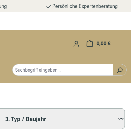
ung
Persönliche Expertenberatung
0,00 €
Warenkorb