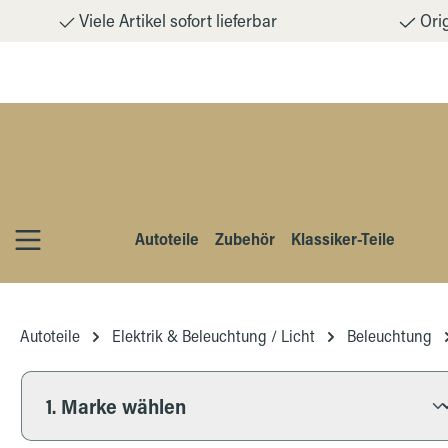
Viele Artikel sofort lieferbar
Orig
m Hauptinhalt springen
Zur Suche springen
Zur Hauptnavigation springen
Autoteile
Zubehör
Klassiker-Teile
Autoteile
Elektrik & Beleuchtung / Licht
Beleuchtung