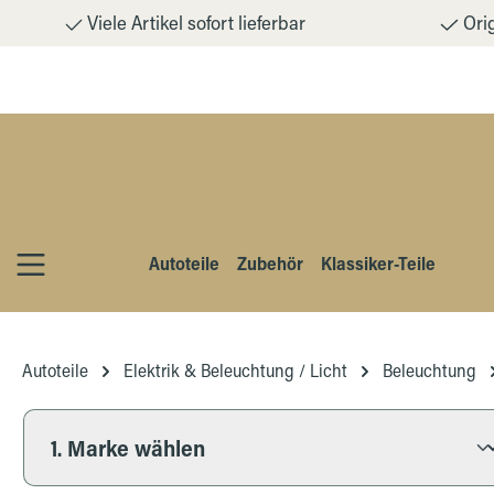
Viele Artikel sofort lieferbar
Orig
m Hauptinhalt springen
Zur Suche springen
Zur Hauptnavigation springen
Autoteile
Zubehör
Klassiker-Teile
Autoteile
Elektrik & Beleuchtung / Licht
Beleuchtung