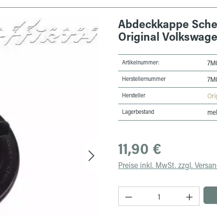
Abdeckkappe Sche
Original Volkswag
Artikelnummer:
7M
Herstellernummer
7M
Hersteller
Ori
Lagerbestand
meh
Regulärer Preis:
11,90 €
Preise inkl. MwSt. zzgl. Versa
Produkt Anzahl: Gib