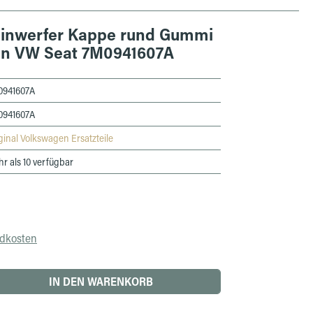
inwerfer Kappe rund Gummi
en VW Seat 7M0941607A
0941607A
0941607A
ginal Volkswagen Ersatzteile
r als 10 verfügbar
ndkosten
 den gewünschten Wert ein oder benutze die 
IN DEN WARENKORB