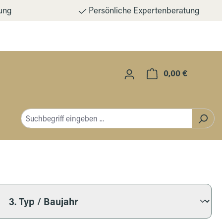
ung
Persönliche Expertenberatung
0,00 €
Warenkorb