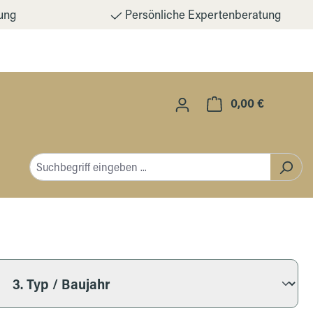
ung
Persönliche Expertenberatung
0,00 €
Warenkorb