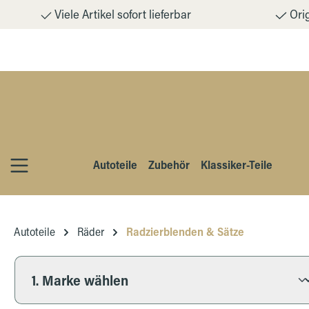
Viele Artikel sofort lieferbar
Orig
m Hauptinhalt springen
Zur Suche springen
Zur Hauptnavigation springen
Autoteile
Zubehör
Klassiker-Teile
Autoteile
Räder
Radzierblenden & Sätze