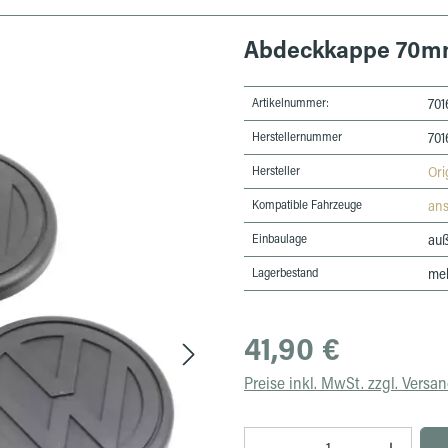
Abdeckkappe 70
Artikelnummer:
701
Herstellernummer
701
Hersteller
Ori
Kompatible Fahrzeuge
an
Einbaulage
au
Lagerbestand
meh
Regulärer Preis:
41,90 €
Preise inkl. MwSt. zzgl. Versa
Produkt Anzahl: Gib