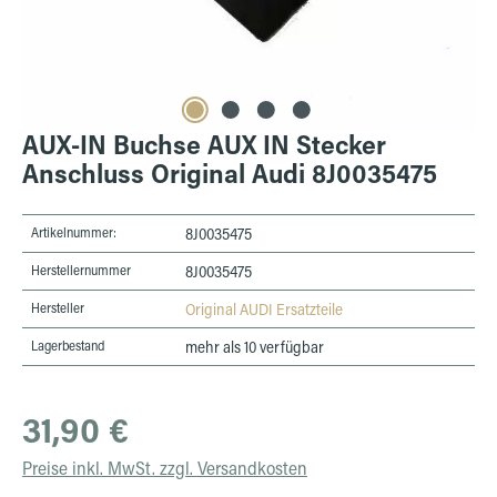
AUX-IN Buchse AUX IN Stecker
Anschluss Original Audi 8J0035475
Artikelnummer:
8J0035475
Herstellernummer
8J0035475
Hersteller
Original AUDI Ersatzteile
Lagerbestand
mehr als 10 verfügbar
Regulärer Preis:
31,90 €
Preise inkl. MwSt. zzgl. Versandkosten