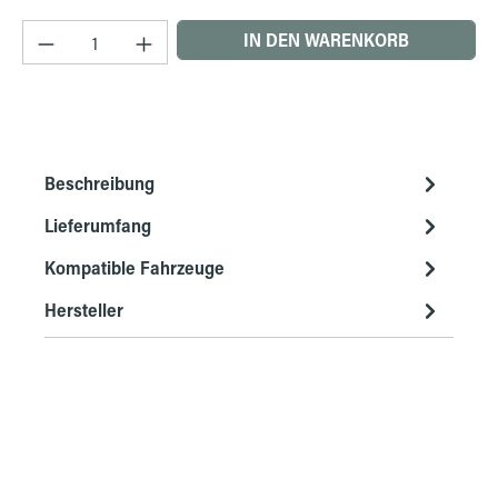
Produkt Anzahl: Gib den gewünschten Wert ein 
IN DEN WARENKORB
Beschreibung
Lieferumfang
Kompatible Fahrzeuge
Hersteller