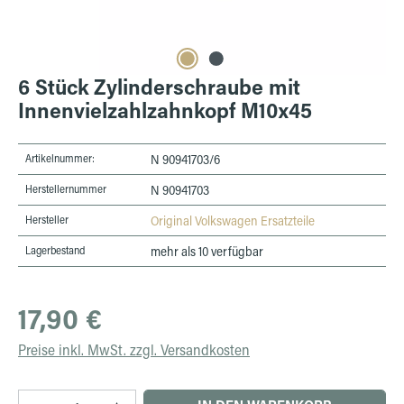
6 Stück Zylinderschraube mit
Innenvielzahlzahnkopf M10x45
Artikelnummer:
N 90941703/6
Herstellernummer
N 90941703
Hersteller
Original Volkswagen Ersatzteile
Lagerbestand
mehr als 10 verfügbar
Regulärer Preis:
17,90 €
Preise inkl. MwSt. zzgl. Versandkosten
Produkt Anzahl: Gib den gewünschten Wert ein 