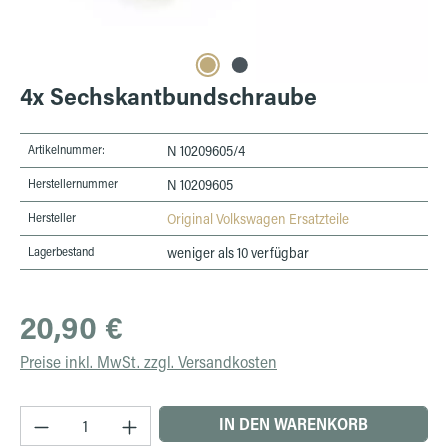
4x Sechskantbundschraube
Artikelnummer:
N 10209605/4
Herstellernummer
N 10209605
Hersteller
Original Volkswagen Ersatzteile
Lagerbestand
weniger als 10 verfügbar
Regulärer Preis:
20,90 €
Preise inkl. MwSt. zzgl. Versandkosten
Produkt Anzahl: Gib den gewünschten Wert ein 
IN DEN WARENKORB