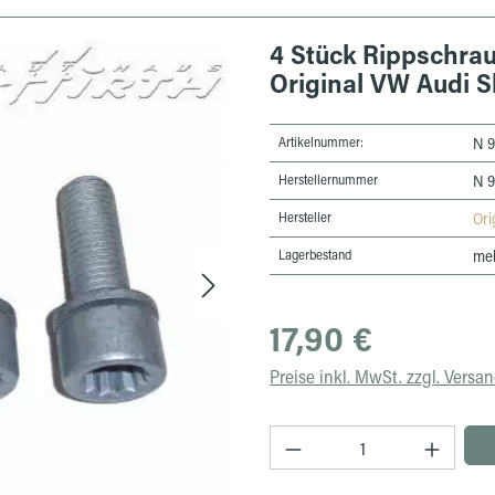
4 Stück Rippschra
Original VW Audi S
Artikelnummer:
N 9
Herstellernummer
N 9
Hersteller
Ori
Lagerbestand
meh
Regulärer Preis:
17,90 €
Preise inkl. MwSt. zzgl. Versa
Produkt Anzahl: Gib