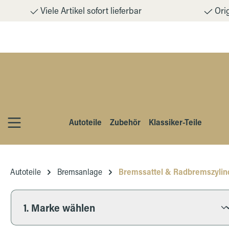
Viele Artikel sofort lieferbar
Orig
m Hauptinhalt springen
Zur Suche springen
Zur Hauptnavigation springen
Autoteile
Zubehör
Klassiker-Teile
Autoteile
Bremsanlage
Bremssattel & Radbremszylin