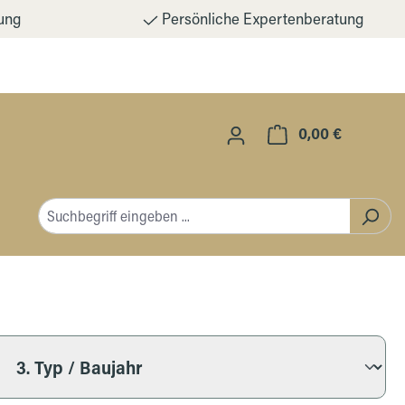
ung
Persönliche Expertenberatung
0,00 €
Warenkorb