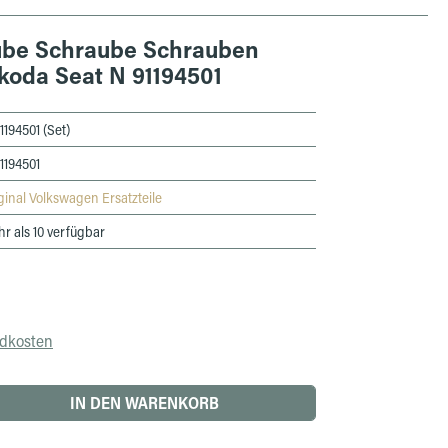
ube Schraube Schrauben
koda Seat N 91194501
1194501 (Set)
1194501
ginal Volkswagen Ersatzteile
r als 10 verfügbar
ndkosten
 den gewünschten Wert ein oder benutze die 
IN DEN WARENKORB