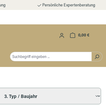
ung
Persönliche Expertenberatung
0,00 €
Warenkorb