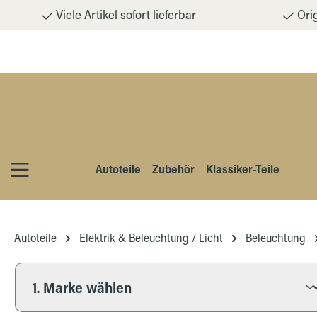
Viele Artikel sofort lieferbar
Orig
m Hauptinhalt springen
Zur Suche springen
Zur Hauptnavigation springen
Autoteile
Zubehör
Klassiker-Teile
Autoteile
Elektrik & Beleuchtung / Licht
Beleuchtung