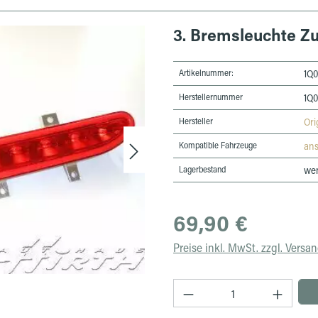
3. Bremsleuchte Z
Artikelnummer:
1Q
Herstellernummer
1Q
Hersteller
Ori
Kompatible Fahrzeuge
an
Lagerbestand
wen
Regulärer Preis:
69,90 €
Preise inkl. MwSt. zzgl. Versa
Produkt Anzahl: Gib