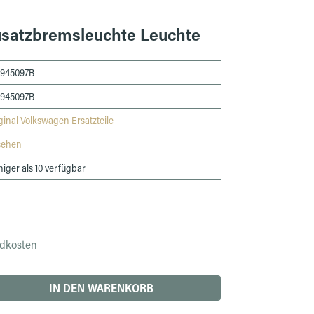
usatzbremsleuchte Leuchte
0945097B
0945097B
ginal Volkswagen Ersatzteile
sehen
iger als 10 verfügbar
ndkosten
 den gewünschten Wert ein oder benutze die 
IN DEN WARENKORB