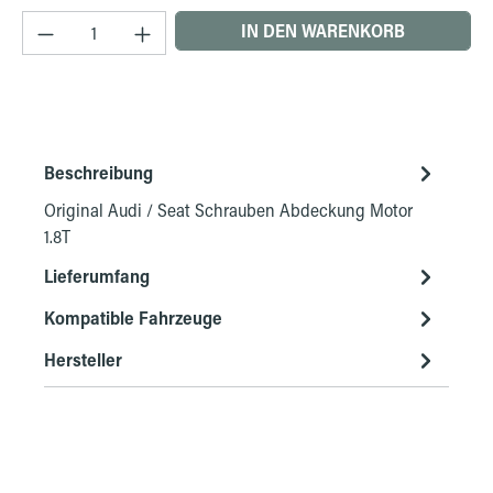
Produkt Anzahl: Gib den gewünschten Wert ein 
IN DEN WARENKORB
Beschreibung
Original Audi / Seat Schrauben Abdeckung Motor
1.8T
Lieferumfang
Kompatible Fahrzeuge
Hersteller