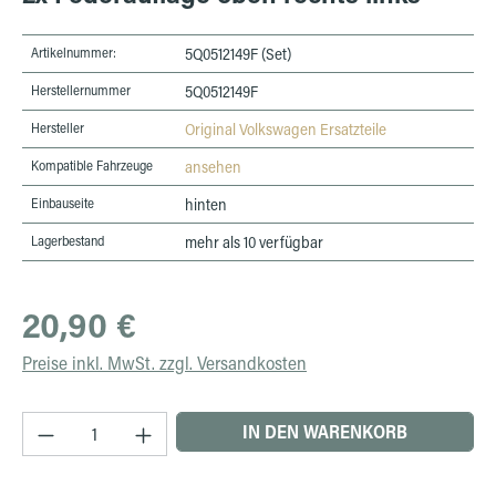
Artikelnummer:
5Q0512149F (Set)
Herstellernummer
5Q0512149F
Hersteller
Original Volkswagen Ersatzteile
Kompatible Fahrzeuge
ansehen
Einbauseite
hinten
Lagerbestand
mehr als 10 verfügbar
Regulärer Preis:
20,90 €
Preise inkl. MwSt. zzgl. Versandkosten
Produkt Anzahl: Gib den gewünschten Wert ein 
IN DEN WARENKORB