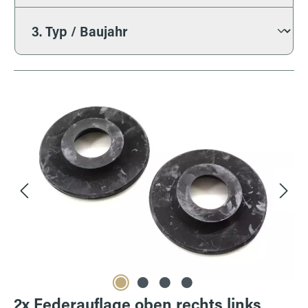
Bildergalerie überspringen
2x Federauflage oben rechts links