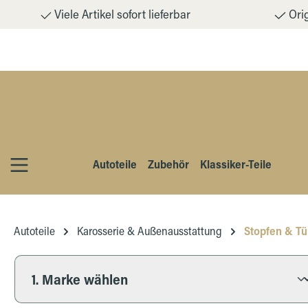
Viele Artikel sofort lieferbar
Orig
m Hauptinhalt springen
Zur Suche springen
Zur Hauptnavigation springen
Autoteile
Zubehör
Klassiker-Teile
Autoteile
Karosserie & Außenausstattung
Stopfen & Tü