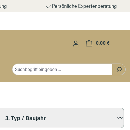
ung
Persönliche Expertenberatung
0,00 €
Warenkorb