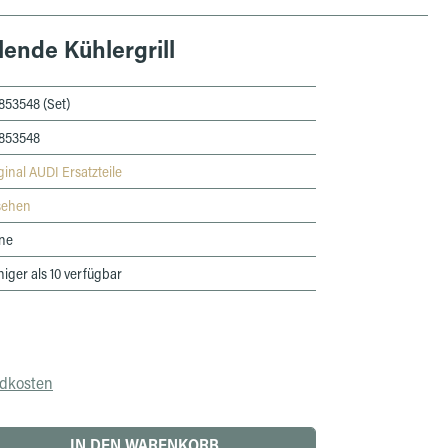
Blende Kühlergrill
853548 (Set)
853548
ginal AUDI Ersatzteile
sehen
ne
iger als 10 verfügbar
ndkosten
 den gewünschten Wert ein oder benutze die 
IN DEN WARENKORB