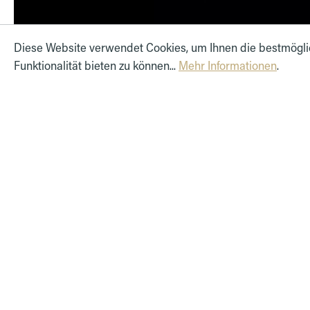
Diese Website verwendet Cookies, um Ihnen die bestmögl
Funktionalität bieten zu können...
Mehr Informationen
.
Beschreibung
Lieferumfang
Kompatible Fahrzeuge
Herstel
2 Stück Tüllen für Blende Kühlergrill
Passend für:
Audi A6 Audi 100/A6 Avant C4 1991-1997