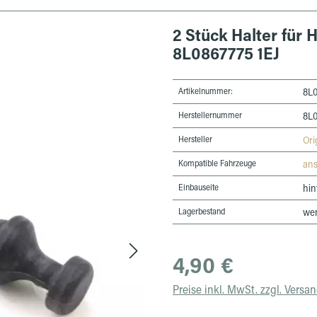
2 Stück Halter für
8L0867775 1EJ
Artikelnummer:
8L0
Herstellernummer
8L0
Hersteller
Ori
Kompatible Fahrzeuge
an
Einbauseite
hin
Lagerbestand
wen
Regulärer Preis:
4,90 €
Preise inkl. MwSt. zzgl. Versa