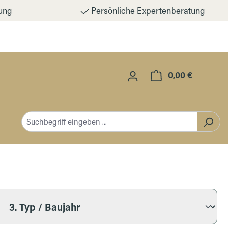
ung
Persönliche Expertenberatung
0,00 €
Warenkorb