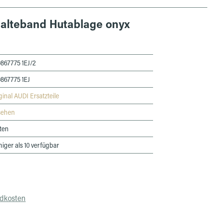
 Halteband Hutablage onyx
867775 1EJ/2
867775 1EJ
ginal AUDI Ersatzteile
sehen
ten
iger als 10 verfügbar
ndkosten