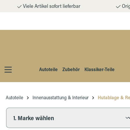
Viele Artikel sofort lieferbar
Orig
m Hauptinhalt springen
Zur Suche springen
Zur Hauptnavigation springen
Autoteile
Zubehör
Klassiker-Teile
Autoteile
Innenausstattung & Interieur
Hutablage & Re