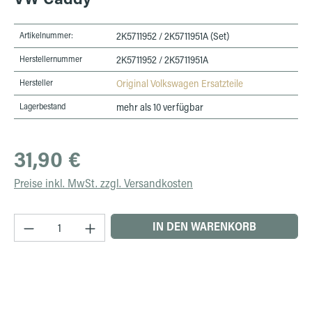
Artikelnummer:
2K5711952 / 2K5711951A (Set)
Herstellernummer
2K5711952 / 2K5711951A
Hersteller
Original Volkswagen Ersatzteile
Lagerbestand
mehr als 10 verfügbar
Regulärer Preis:
31,90 €
Preise inkl. MwSt. zzgl. Versandkosten
Produkt Anzahl: Gib den gewünschten Wert ein 
IN DEN WARENKORB