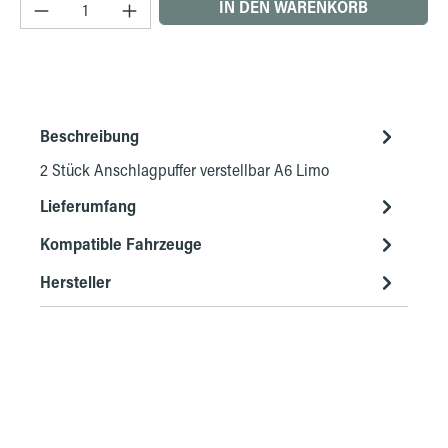
Produkt Anzahl: Gib den gewünschten Wert ein 
IN DEN WARENKORB
Beschreibung
2 Stück Anschlagpuffer verstellbar A6 Limo
Lieferumfang
Kompatible Fahrzeuge
Hersteller