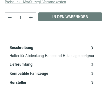
Preise inkl. MwSt. zzgl. Versandkosten
Produkt Anzahl: Gib den gewünschten Wert ein 
IN DEN WARENKORB
Beschreibung
Halter für Abdeckung Halteband Hutablage perlgrau
Lieferumfang
Kompatible Fahrzeuge
Hersteller