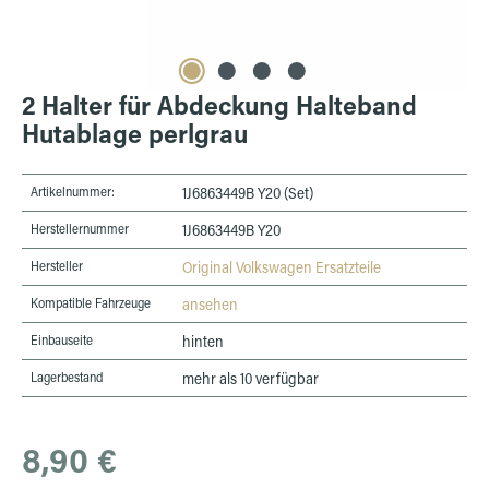
2 Halter für Abdeckung Halteband
Hutablage perlgrau
Artikelnummer:
1J6863449B Y20 (Set)
Herstellernummer
1J6863449B Y20
Hersteller
Original Volkswagen Ersatzteile
Kompatible Fahrzeuge
ansehen
Einbauseite
hinten
Lagerbestand
mehr als 10 verfügbar
Regulärer Preis:
8,90 €