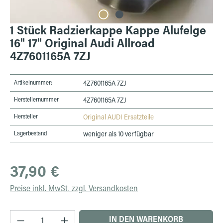
1 Stück Radzierkappe Kappe Alufelge
16" 17" Original Audi Allroad
4Z7601165A 7ZJ
Artikelnummer:
4Z7601165A 7ZJ
Herstellernummer
4Z7601165A 7ZJ
Hersteller
Original AUDI Ersatzteile
Lagerbestand
weniger als 10 verfügbar
Regulärer Preis:
37,90 €
Preise inkl. MwSt. zzgl. Versandkosten
Produkt Anzahl: Gib den gewünschten Wert ein 
IN DEN WARENKORB