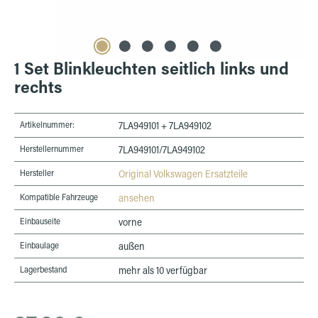
1 Set Blinkleuchten seitlich links und
rechts
Artikelnummer:
7LA949101 + 7LA949102
Herstellernummer
7LA949101/7LA949102
Hersteller
Original Volkswagen Ersatzteile
Kompatible Fahrzeuge
ansehen
Einbauseite
vorne
Einbaulage
außen
Lagerbestand
mehr als 10 verfügbar
Regulärer Preis: