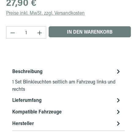
27,90 €
Preise inkl. MwSt. zzgl. Versandkosten
Produkt Anzahl: Gib den gewünschten Wert ein 
IN DEN WARENKORB
Beschreibung
1 Set Blinkleuchten seitlich am Fahrzeug links und
rechts
Lieferumfang
Kompatible Fahrzeuge
Hersteller