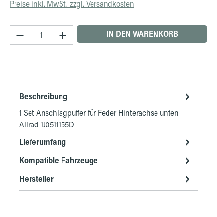
Preise inkl. MwSt. zzgl. Versandkosten
Produkt Anzahl: Gib den gewünschten Wert ein 
IN DEN WARENKORB
Beschreibung
1 Set Anschlagpuffer für Feder Hinterachse unten
Allrad 1J0511155D
Lieferumfang
Kompatible Fahrzeuge
Hersteller