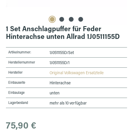
1 Set Anschlagpuffer für Feder
Hinterachse unten Allrad 1J0511155D
Artikelnummer:
1J0511155D/Set
Herstellernummer
1J0511155D/1
Hersteller
Original Volkswagen Ersatzteile
Einbauseite
Hinterachse
Einbaulage
unten
Lagerbestand
mehr als 10 verfügbar
Regulärer Preis:
75,90 €