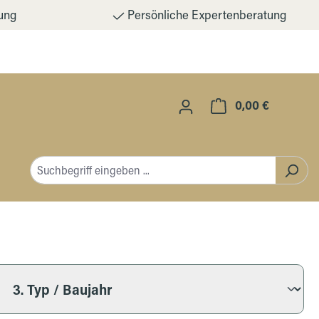
ung
Persönliche Expertenberatung
0,00 €
Warenkorb