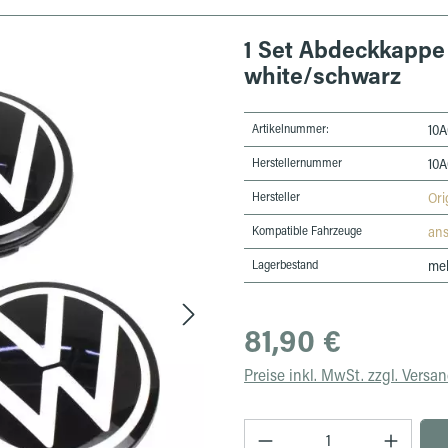
1 Set Abdeckkappe 
white/schwarz
Artikelnummer:
10A
Herstellernummer
10A
Hersteller
Ori
Kompatible Fahrzeuge
an
Lagerbestand
meh
Regulärer Preis:
81,90 €
Preise inkl. MwSt. zzgl. Versa
Produkt Anzahl: Gib