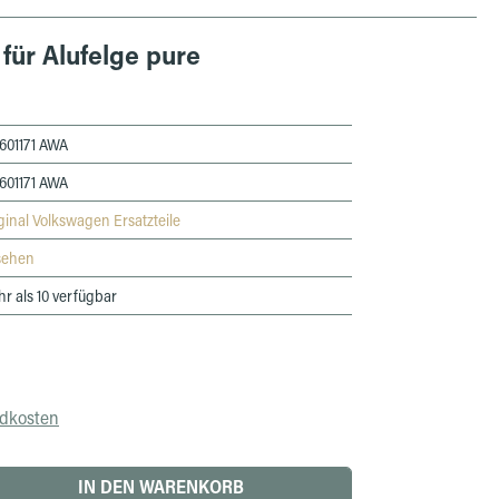
für Alufelge pure
601171 AWA
601171 AWA
ginal Volkswagen Ersatzteile
sehen
r als 10 verfügbar
ndkosten
 den gewünschten Wert ein oder benutze die 
IN DEN WARENKORB