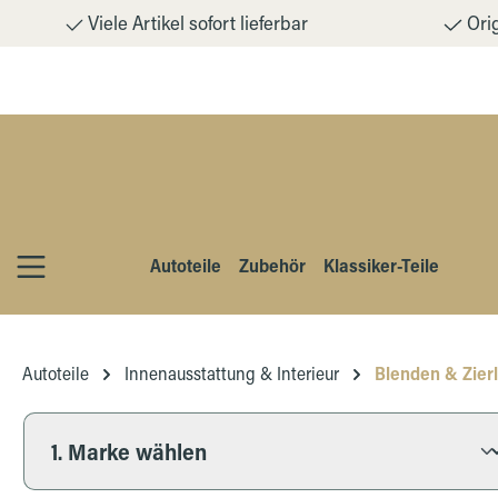
Viele Artikel sofort lieferbar
Orig
m Hauptinhalt springen
Zur Suche springen
Zur Hauptnavigation springen
Autoteile
Zubehör
Klassiker-Teile
Autoteile
Innenausstattung & Interieur
Blenden & Zierl