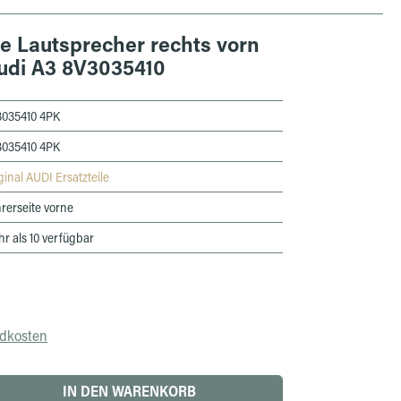
e Lautsprecher rechts vorn
Audi A3 8V3035410
3035410 4PK
3035410 4PK
ginal AUDI Ersatzteile
rerseite vorne
r als 10 verfügbar
ndkosten
 den gewünschten Wert ein oder benutze die 
IN DEN WARENKORB