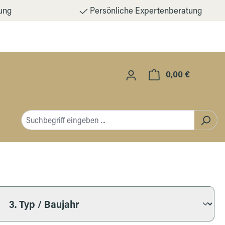
ung
Persönliche Expertenberatung
0,00 €
Warenkorb