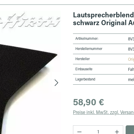
Lautsprecherblend
schwarz Original 
Artikelnummer:
8V
Herstellernummer
8V
Hersteller
Ori
Einbauseite
Fah
Lagerbestand
meh
Regulärer Preis:
58,90 €
Preise inkl. MwSt. zzgl. Versa
Produkt Anzahl: Gib