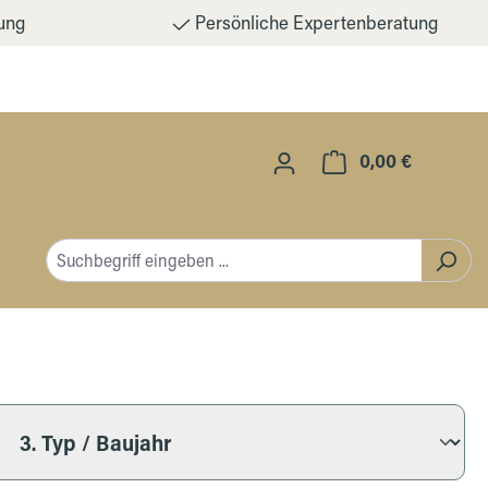
ung
Persönliche Expertenberatung
0,00 €
Warenkorb