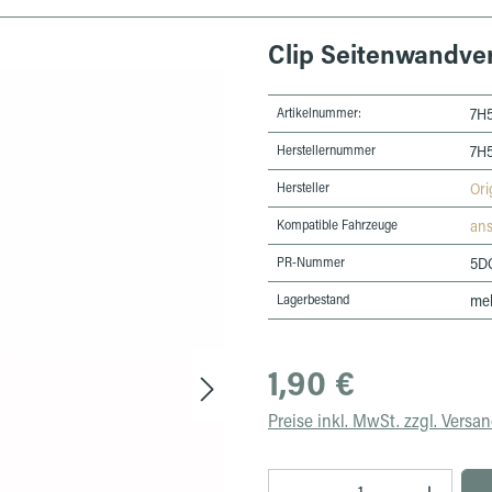
Clip Seitenwandve
Artikelnummer:
7H
Herstellernummer
7H
Hersteller
Ori
Kompatible Fahrzeuge
an
PR-Nummer
5DC
Lagerbestand
meh
Regulärer Preis:
1,90 €
Preise inkl. MwSt. zzgl. Versa
Produkt Anzahl: Gib