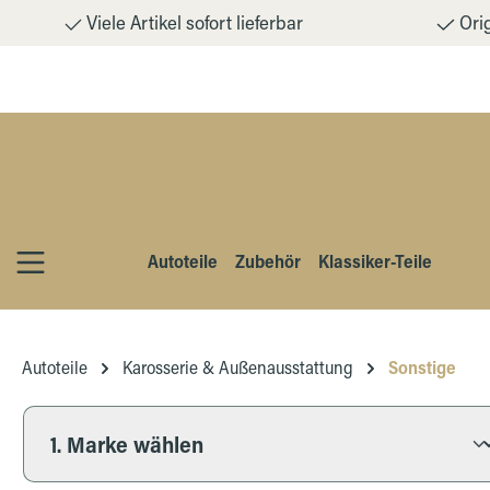
Viele Artikel sofort lieferbar
Orig
m Hauptinhalt springen
Zur Suche springen
Zur Hauptnavigation springen
Autoteile
Zubehör
Klassiker-Teile
Autoteile
Karosserie & Außenausstattung
Sonstige